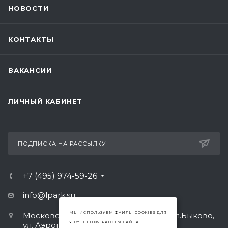
НОВОСТИ
КОНТАКТЫ
ВАКАНСИИ
ЛИЧНЫЙ КАБИНЕТ
ПОДПИСКА НА РАССЫЛКУ
+7 (495) 974-59-26
info@lpark.su
МЫ ИСПОЛЬЗУЕМ ФАЙЛЫ COOKIES ДЛЯ
Московская область, г. Раменское, р.п.Быково,
УЛУЧШЕНИЯ РАБОТЫ САЙТА.
ул. Аэропортовская ,14